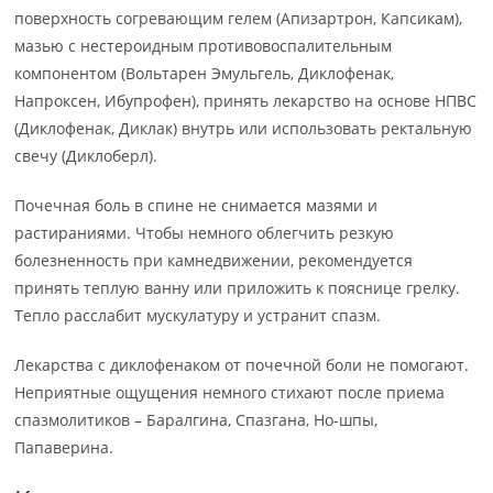
поверхность согревающим гелем (Апизартрон, Капсикам),
мазью с нестероидным противовоспалительным
компонентом (Вольтарен Эмульгель, Диклофенак,
Напроксен, Ибупрофен), принять лекарство на основе НПВС
(Диклофенак, Диклак) внутрь или использовать ректальную
свечу (Диклоберл).
Почечная боль в спине не снимается мазями и
растираниями. Чтобы немного облегчить резкую
болезненность при камнедвижении, рекомендуется
принять теплую ванну или приложить к пояснице грелку.
Тепло расслабит мускулатуру и устранит спазм.
Лекарства с диклофенаком от почечной боли не помогают.
Неприятные ощущения немного стихают после приема
спазмолитиков – Баралгина, Спазгана, Но-шпы,
Папаверина.