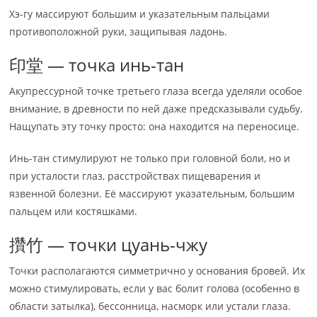
Хэ-гу массируют большим и указательным пальцами
противоположной руки, защипывая ладонь.
印堂 — точка инь-тан
Акупрессурной точке третьего глаза всегда уделяли особое
внимание, в древности по ней даже предсказывали судьбу.
Нащупать эту точку просто: она находится на переносице.
Инь-тан стимулируют не только при головной боли, но и
при усталости глаз, расстройствах пищеварения и
язвенной болезни. Её массируют указательным, большим
пальцем или костяшками.
攢竹 — точки цуань-чжу
Точки располагаются симметрично у основания бровей. Их
можно стимулировать, если у вас болит голова (особенно в
области затылка), бессонница, насморк или устали глаза.