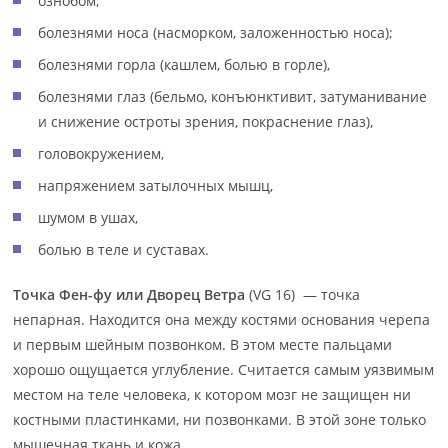
ознобом;
болезнями носа (насморком, заложенностью носа);
болезнями горла (кашлем, болью в горле),
болезнями глаз (бельмо, конъюнктивит, затуманивание
и снижение остроты зрения, покраснение глаз),
головокружением,
напряжением затылочных мышц,
шумом в ушах,
болью в теле и суставах.
Точка Фен-фу или Дворец Ветра
(VG 16) — точка
непарная. Находится она между костями основания черепа
и первым шейным позвонком. В этом месте пальцами
хорошо ощущается углубление. Считается самым уязвимым
местом на теле человека, к котором мозг не защищен ни
костными пластинками, ни позвонками. В этой зоне только
мышечная ткань и кожа.