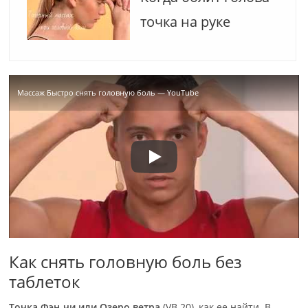
точка на руке
Массаж Быстро снять головную боль — YouTube
Как снять головную боль без
таблеток
Точка Фэн-чи или Озеро ветра
(VB 20), как ее найти. В