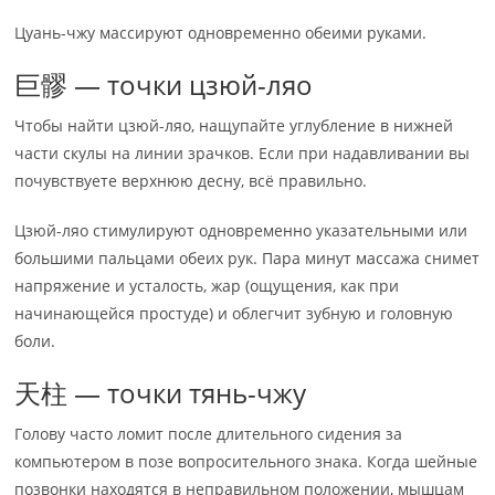
Цуань-чжу массируют одновременно обеими руками.
巨髎 — точки цзюй-ляо
Чтобы найти цзюй-ляо, нащупайте углубление в нижней
части скулы на линии зрачков. Если при надавливании вы
почувствуете верхнюю десну, всё правильно.
Цзюй-ляо стимулируют одновременно указательными или
большими пальцами обеих рук. Пара минут массажа снимет
напряжение и усталость, жар (ощущения, как при
начинающейся простуде) и облегчит зубную и головную
боли.
天柱 — точки тянь-чжу
Голову часто ломит после длительного сидения за
компьютером в позе вопросительного знака. Когда шейные
позвонки находятся в неправильном положении, мышцам