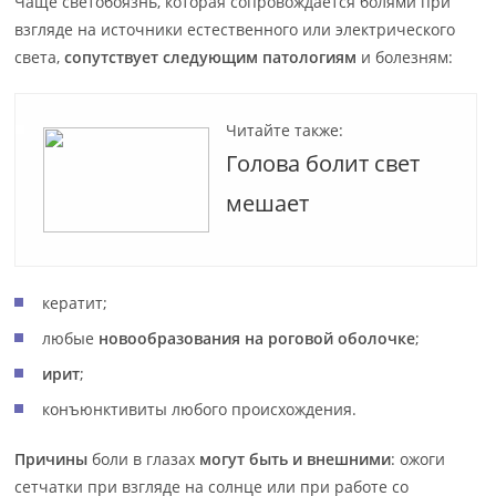
Чаще светобоязнь, которая сопровождается болями при
взгляде на источники естественного или электрического
света,
сопутствует следующим патологиям
и болезням:
Читайте также:
Голова болит свет
мешает
кератит;
любые
новообразования на роговой оболочке
;
ирит
;
конъюнктивиты любого происхождения.
Причины
боли в глазах
могут быть и внешними
: ожоги
сетчатки при взгляде на солнце или при работе со