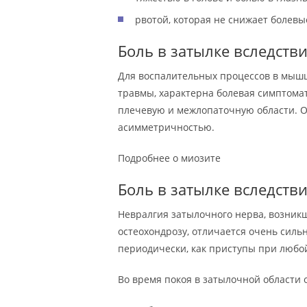
рвотой, которая не снижает болев
Боль в затылке вследств
Для воспалительных процессов в мышц
травмы, характерна болевая симптома
плечевую и межлопаточную области. О
асимметричностью.
Подробнее о миозите
Боль в затылке вследств
Невралгия затылочного нерва, возник
остеохондрозу, отличается очень сил
периодически, как приступы при любо
Во время покоя в затылочной области