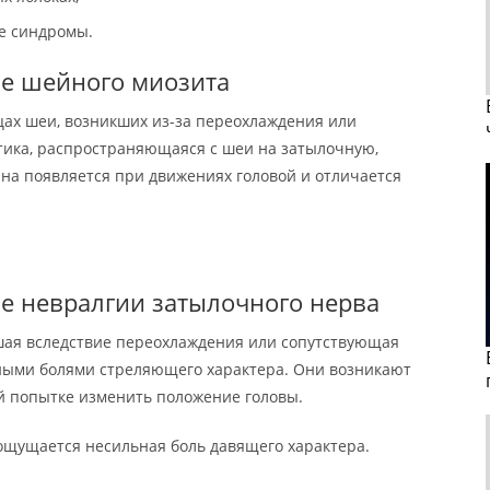
ые синдромы.
ие шейного миозита
ах шеи, возникших из-за переохлаждения или
тика, распространяющаяся с шеи на затылочную,
на появляется при движениях головой и отличается
ие невралгии затылочного нерва
шая вследствие переохлаждения или сопутствующая
ьными болями стреляющего характера. Они возникают
й попытке изменить положение головы.
 ощущается несильная боль давящего характера.