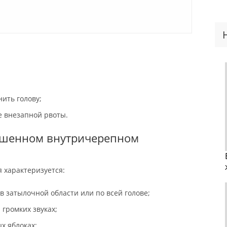
ить голову;
 внезапной рвоты.
ышенном внутричерепном
 характеризуется:
затылочной области или по всей голове;
 громких звуках;
х яблоках;