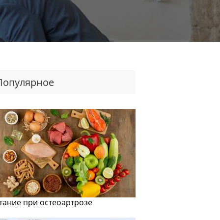
Популярное
тание при остеоартрозе