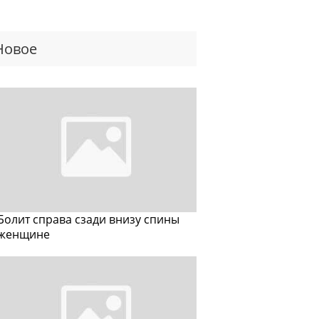
Новое
Болит справа сзади внизу спины
женщине