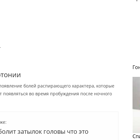
.
Го
ртонии
 появление болей распирающего характера, которые
т появляться во время пробуждения после ночного
же:
олит затылок головы что это
Сп