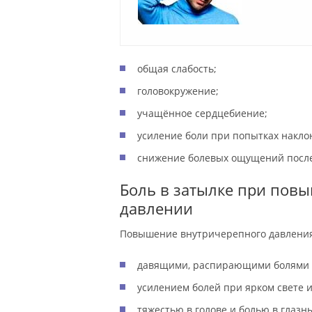
общая слабость;
головокружение;
учащённое сердцебиение;
усиление боли при попытках наклон
снижение болевых ощущений после
Боль в затылке при пов
давлении
Повышение внутричерепного давления
давящими, распирающими болями в 
усилением болей при ярком свете и
тяжестью в голове и болью в глазны