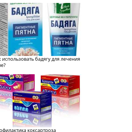
к использовать бадягу для лечения
не?
офилактика коксартроза