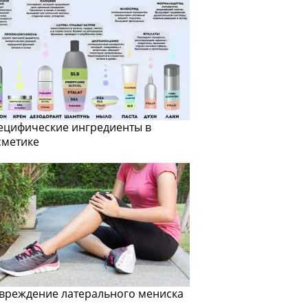
ецифические ингредиенты в
сметике
вреждение латерального мениска