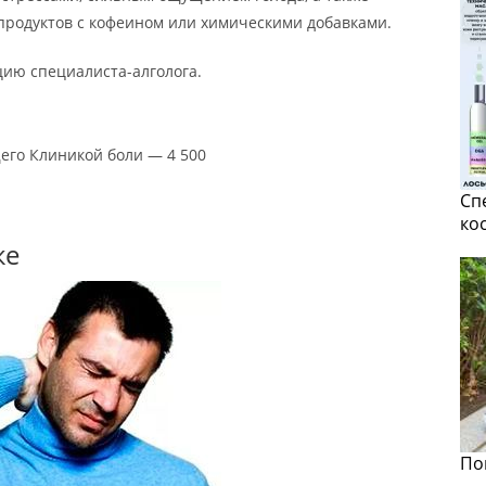
продуктов с кофеином или химическими добавками.
цию специалиста-алголога.
его Клиникой боли — 4 500
Сп
ко
ке
По