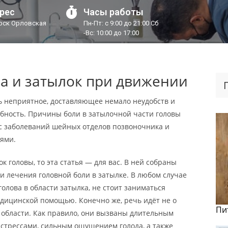
рес
Часы работы
урск Орловская
Пн-Пт: с 9:00 до 21:00 Сб
-Вс: 10:00 до 17:00
ва и затылок при движении
ь неприятное, доставляющее немало неудобств и
бность. Причины боли в затылочной части головы
с заболеваний шейных отделов позвоночника и
ями.
к головы, то эта статья — для вас. В ней собраны
 лечения головной боли в затылке. В любом случае
голова в области затылка, не стоит заниматься
едицинской помощью. Конечно же, речь идёт не о
Пи
 области. Как правило, они вызваны длительным
стрессами, сильным ощущением голода, а также