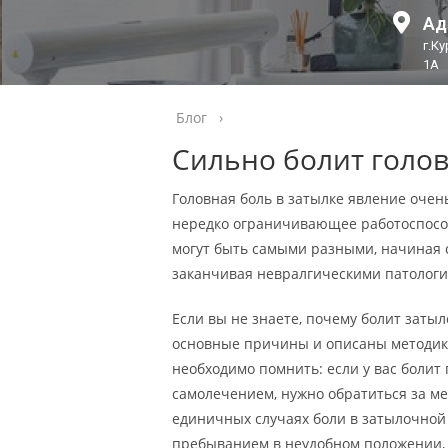
Ад
г.К
1А
Блог
›
Сильно болит голо
Головная боль в затылке явление очен
нередко ограничивающее работоспосо
могут быть самыми разными, начиная 
заканчивая невралгическими патологи
Если вы не знаете, почему болит затыло
основные причины и описаны методики
необходимо помнить: если у вас болит 
самолечением, нужно обратиться за м
единичных случаях боли в затылочной
пребыванием в неудобном положении, 