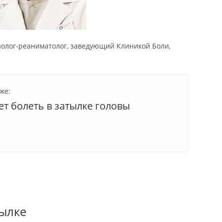
иолог-реаниматолог, заведующий Клиникой Боли,
же:
т болеть в затылке головы
тылке