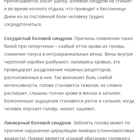
причесывается, носит шапку. Болевой синдром не стихает
и во время ночного отдыха, что приводит к бессоннице.
Днем из-за постоянной боли человеку трудно
сосредоточиться.
Сосудистый болевой синдром
. Причины появления таких
болей при гипертонии – слабый отток крови из головы,
снижение тонуса в интракраниальных венах. Вены внутри
черепной коробки разбухают, наливаясь кровью, это
провоцирует раздражение нервных рецепторов,
расположенных в них. Так возникает боль слабой
интенсивности, голова становится тяжелая, ее словно
распирает, слышны толчки крови в висках и затылке.
Болезненные ощущения становятся резче и сильнее, когда
человек опускает голову, чихает, кашляет.
Ликворный болевой синдром
. Заболеть голова может по
причине нарушения циркуляции ликвора (спинномозговая
жидкость). Ликвор является «средой обитания» головного