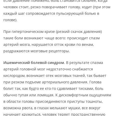
Если давление понижено, боль становится сильнее, когда
человек стоит, резко поворачивает голову, ходит (при этом
каждый шаг сопровождается пульсирующей болью в
голове).
При гипертоническом кризе (резкий скачок давления)
такие боли возникают чаще всего: происходит спазм
артерий мозга, нарушается отток крови по венам,
раздражаются мозговые рецепторы.
Ишемический болевой синдром
. В результате спазма
артерий головной мозг недостаточно снабжается
кислородом, возникает отек мозговых тканей, так бывает
при резком подъеме артериального давления. Голова
болит так, как будто ее кто-то сдавливает тисками, боль
обычно тупая или ломящая. К дискомфортным ощущениям
в области головы присоединяются приступы тошноты,
возможна рвота, в глазах мелькают мушки, все вокруг
начинает кружиться, человек теряет пространственную