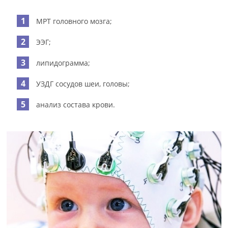
МРТ головного мозга;
ЭЭГ;
липидограмма;
УЗДГ сосудов шеи, головы;
анализ состава крови.