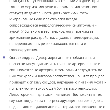
приступы могут беспокоить в течение 2-3 дней, при
тяжелых формах мигрени (например, мигренозном
статусе) их длительность достигает 7-ми суток.
Мигренозные боли практически всегда
сопровождаются неврологическими симптомами –
аурой. У больного в этот период могут возникать
зрительные расстройства, слуховые галлюцинации,
непереносимость резких запахов, тошнота и
головокружения.
Остеохондроз.
Деформированные в области шеи
позвонки могут сдавливать главные артериальные и
спинномозговые артерии, и тем самым затруднять по
ним ток крови и ликвора соответственно. Этот процесс
приводит к спазму сосудов, нарушению питания мозга и
появлению пульсирующей боли в височных долях.
Левосторонняя пульсация начинает беспокоить в тех
случаях, когда из-за прогрессирующего остеохондроза
подвергаются сдавливанию артерии, расположенные с