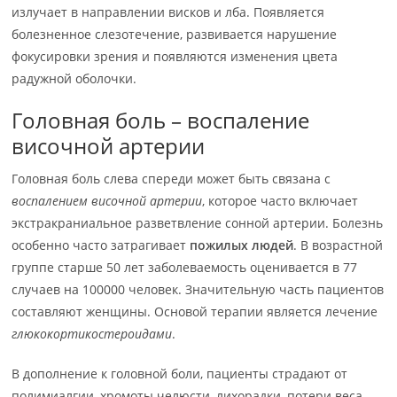
излучает в направлении висков и лба. Появляется
болезненное слезотечение, развивается нарушение
фокусировки зрения и появляются изменения цвета
радужной оболочки.
Головная боль – воспаление
височной артерии
Головная боль слева спереди может быть связана с
воспалением височной артерии
, которое часто включает
экстракраниальное разветвление сонной артерии. Болезнь
особенно часто затрагивает
пожилых людей
. В возрастной
группе старше 50 лет заболеваемость оценивается в 77
случаев на 100000 человек. Значительную часть пациентов
составляют женщины. Основой терапии является лечение
глюкокортикостероидами
.
В дополнение к головной боли, пациенты страдают от
полимиалгии, хромоты челюсти, лихорадки, потери веса,