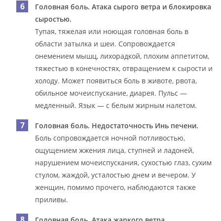
Головная боль.
Атака сырого ветра и блокировка
сыростью.
Тупая, тяжелая или ноющая головная боль в
области затылка и шеи. Сопровождается
онемением мышц, лихорадкой, плохим аппетитом,
тяжестью в конечностях, отвращением к сырости и
холоду. Может появиться боль в животе, рвота,
обильное мочеиспускание, диарея. Пульс —
медленный. Язык — с белым жирным налетом.
Головная боль.
Недостаточность Инь печени.
Боль сопровождается ночной потливостью,
ощущением жжения лица, ступней и ладоней,
нарушением мочеиспускания, сухостью глаз, сухим
стулом, жаждой, усталостью днем и вечером. У
женщин, помимо прочего, наблюдаются также
приливы.
Головная боль.
Атака жаркого ветра
.