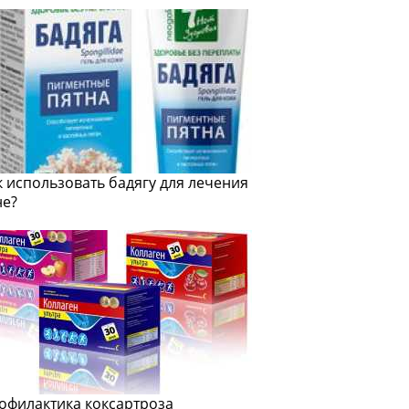
к использовать бадягу для лечения
не?
офилактика коксартроза