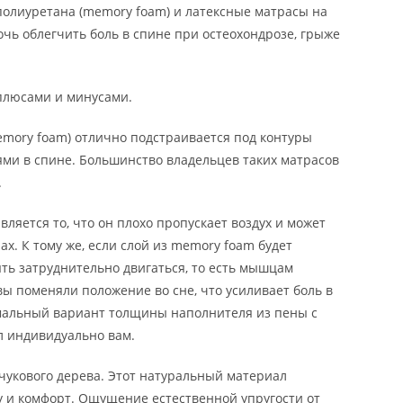
олиуретана (memory foam) и латексные матрасы на
чь облегчить боль в спине при остеохондрозе, грыже
плюсами и минусами.
emory foam) отлично подстраивается под контуры
лями в спине. Большинство владельцев таких матрасов
.
ляется то, что он плохо пропускает воздух и может
х. К тому же, если слой из memory foam будет
ть затруднительно двигаться, то есть мышцам
вы поменяли положение во сне, что усиливает боль в
мальный вариант толщины наполнителя из пены с
л индивидуально вам.
чукового дерева. Этот натуральный материал
 и комфорт. Ощущение естественной упругости от