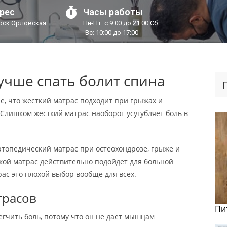
рес
Часы работы
урск Орловская
Пн-Пт: с 9:00 до 21:00 Сб
-Вс: 10:00 до 17:00
учше спать болит спина
, что жесткий матрас подходит при грыжах и
 Слишком жесткий матрас наоборот усугубляет боль в
ртопедический матрас при остеохондрозе, грыже и
кой матрас действительно подойдет для больной
ас это плохой выбор вообще для всех.
трасов
Пи
гчить боль, потому что он не дает мышцам