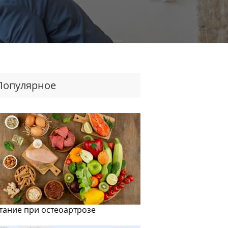
Популярное
тание при остеоартрозе