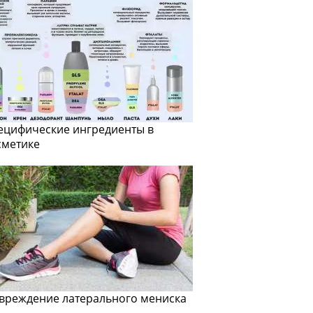
ецифические ингредиенты в
сметике
вреждение латерального мениска