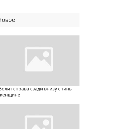
Новое
Болит справа сзади внизу спины
женщине