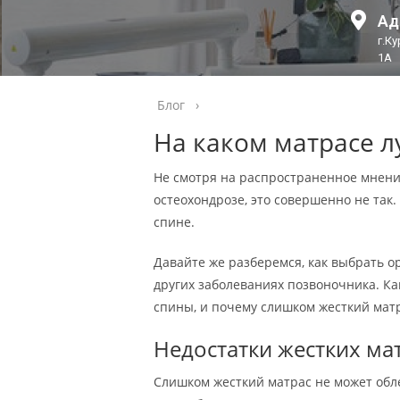
Ад
г.К
1А
Блог
›
На каком матрасе л
Не смотря на распространенное мнение
остеохондрозе, это совершенно не так.
спине.
Давайте же разберемся, как выбрать о
других заболеваниях позвоночника. Ка
спины, и почему слишком жесткий матр
Недостатки жестких ма
Слишком жесткий матрас не может обле