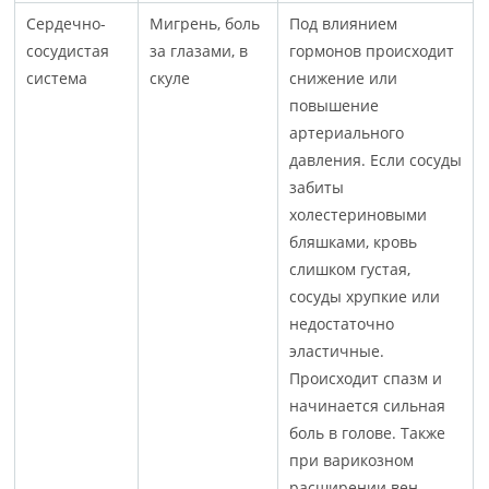
Сердечно-
Мигрень, боль
Под влиянием
сосудистая
за глазами, в
гормонов происходит
система
скуле
снижение или
повышение
артериального
давления. Если сосуды
забиты
холестериновыми
бляшками, кровь
слишком густая,
сосуды хрупкие или
недостаточно
эластичные.
Происходит спазм и
начинается сильная
боль в голове. Также
при варикозном
расширении вен