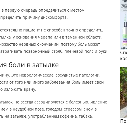
о в первую очередь определиться с местом
определить причину дискомфорта.
остоятельно пациент не способен точно определить,
атылка, у основания черепа или в теменной области,
 множество нервных окончаний, поэтому боль может
затрагивать позвоночный столб, плечевой пояс и руки.
Сп
ко
я боли в затылке
чину. Это неврологические, сосудистые патологии,
сти от того или иного заболевания боль имеет свои
о изложить врачу.
атылок, не всегда ассоциируются с болезнью. Явление
ем в неудобной позе, голодом, стрессом, сном в
ь на затылке, употреблением кофеина, табака,
По