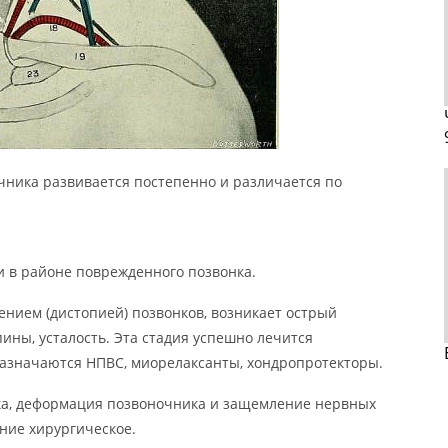
чника развивается постепенно и различается по
и в районе поврежденного позвонка.
ением (дистопией) позвонков, возникает острый
ины, усталость. Эта стадия успешно лечится
азначаются НПВС, миорелаксанты, хондропротекторы.
ска, деформация позвоночника и защемление нервных
ение хирургическое.