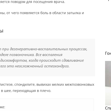
ляется поводом для посещения врача.
, от чего появляется боль в области затылка и
сы
т при дегенеративно-воспалительных процессах,
Го
еле позвоночника. Все воспаления
дискомфортом, когда происходит сдавливание
сего это неосложненный остеохондроз.
истезе, спондилите, вывихах мелких межпозвонковых
в шее, переходящая в плечо.
же:
Сп