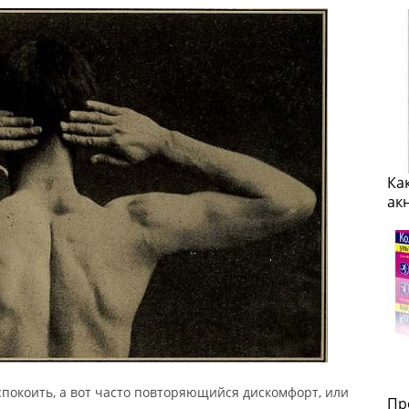
Ка
ак
покоить, а вот часто повторяющийся дискомфорт, или
Пр