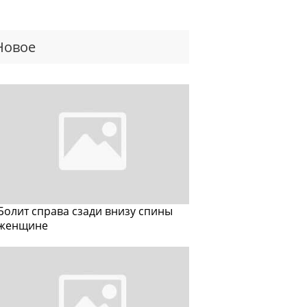
Новое
Болит справа сзади внизу спины
женщине