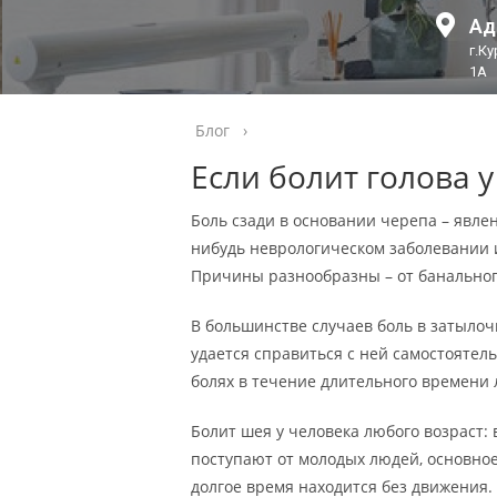
Ад
г.К
1А
Блог
›
Если болит голова 
Боль сзади в основании черепа – явле
нибудь неврологическом заболевании 
Причины разнообразны – от банальног
В большинстве случаев боль в затыло
удается справиться с ней самостоятел
болях в течение длительного времени
Болит шея у человека любого возраст:
поступают от молодых людей, основное
долгое время находится без движения.