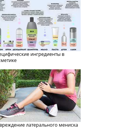
ецифические ингредиенты в
сметике
вреждение латерального мениска