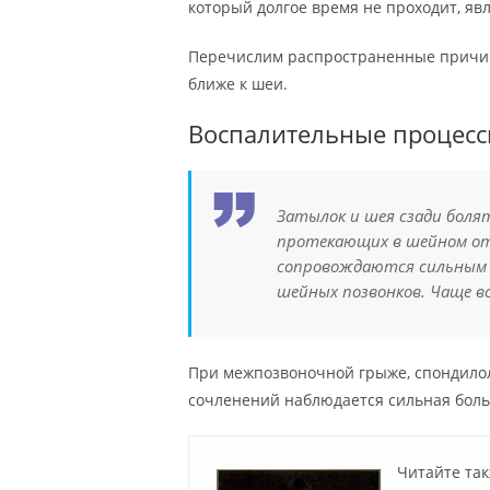
который долгое время не проходит, яв
Перечислим распространенные причины
ближе к шеи.
Воспалительные процес
Затылок и шея сзади боля
протекающих в шейном отд
сопровождаются сильным 
шейных позвонков. Чаще в
При межпозвоночной грыже, спондилол
сочленений наблюдается сильная боль 
Читайте так