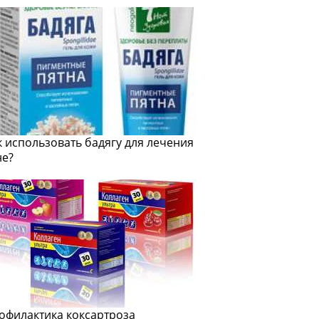
к использовать бадягу для лечения
не?
офилактика коксартроза