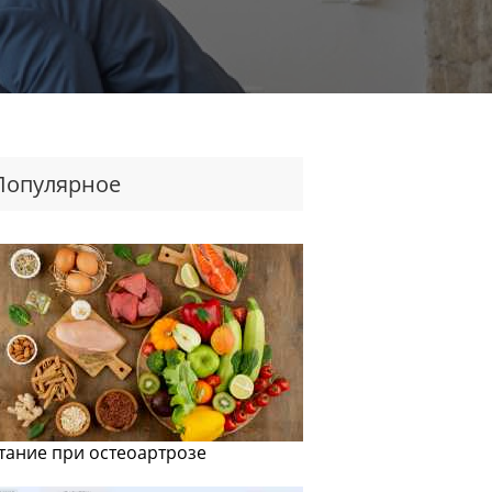
Популярное
тание при остеоартрозе