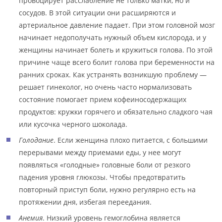
провоцирует расслабление не только матки, но и
сосудов. В этой ситуации они расширяются и
артериальное давление падает. При этом головной мозг
начинает недополучать нужный объем кислорода, и у
женщины начинает болеть и кружиться голова. По этой
причине чаще всего болит голова при беременности на
ранних сроках. Как устранять возникшую проблему —
решает гинеколог, но очень часто нормализовать
состояние помогает прием кофеиносодержащих
продуктов: кружки горячего и обязательно сладкого чая
или кусочка черного шоколада.
Голодание
. Если женщина плохо питается, с большими
перерывами между приемами еды, у нее могут
появляться «голодные» головные боли от резкого
падения уровня глюкозы. Чтобы предотвратить
повторный приступ боли, нужно регулярно есть на
протяжении дня, избегая переедания.
Анемия
. Низкий уровень гемоглобина является