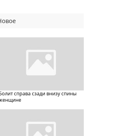
Новое
Болит справа сзади внизу спины
женщине