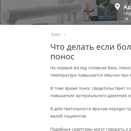
Ад
г.К
1А
Блог
›
Что делать если бо
понос
На первый взгляд головная боль, поно
температура повышается обычно при 
В тоже время понос свидетельствует о
повышении артериального давления и
В действительности врачам нередко п
жалоб пациентов.
Подобные симптомы могут говорить о 