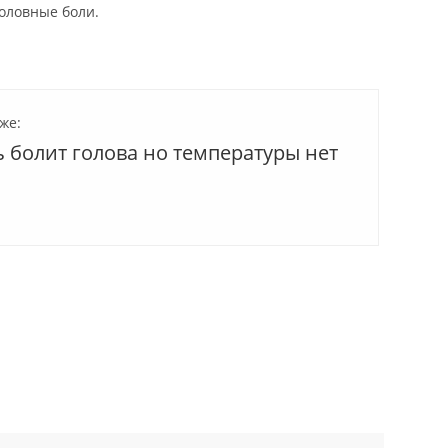
головные боли.
же:
 болит голова но температуры нет