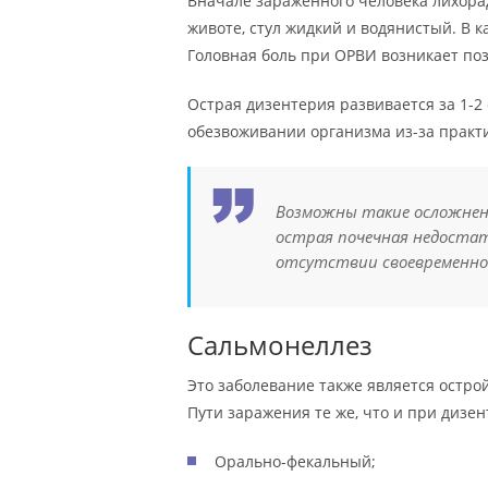
Вначале зараженного человека лихора
животе, стул жидкий и водянистый. В к
Головная боль при ОРВИ возникает поз
Острая дизентерия развивается за 1-2
обезвоживании организма из-за практ
Возможны такие осложнени
острая почечная недостат
отсутствии своевременно
Сальмонеллез
Это заболевание также является остро
Пути заражения те же, что и при дизен
Орально-фекальный;