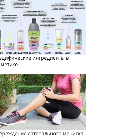
ецифические ингредиенты в
сметике
вреждение латерального мениска