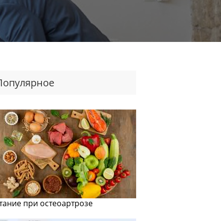
Популярное
тание при остеоартрозе