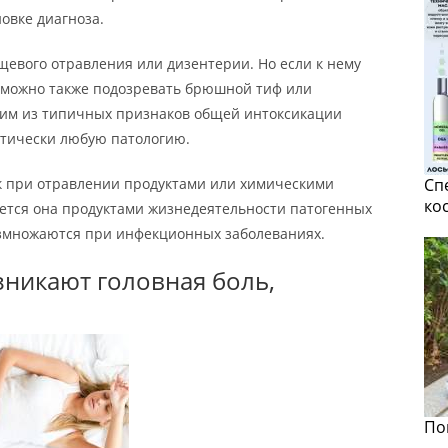
овке диагноза.
ищевого отравления или дизентерии. Но если к нему
 можно также подозревать брюшной тиф или
дним из типичных признаков общей интоксикации
ктически любую патологию.
к при отравлении продуктами или химическими
Сп
ко
ается она продуктами жизнедеятельности патогенных
азмножаются при инфекционных заболеваниях.
зникают головная боль,
По