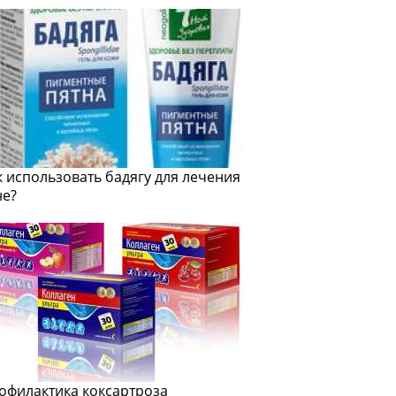
к использовать бадягу для лечения
не?
офилактика коксартроза