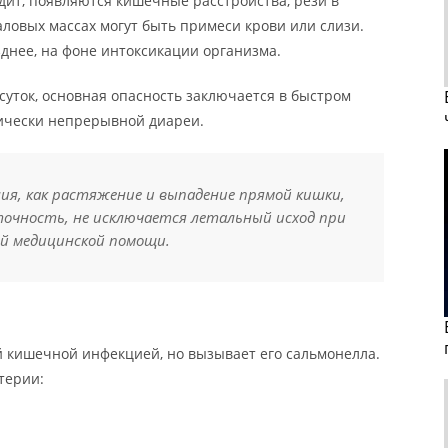
дит, появляются кишечные расстройства, рези в
аловых массах могут быть примеси крови или слизи.
днее, на фоне интоксикации организма.
 суток, основная опасность заключается в быстром
ически непрерывной диареи.
я, как растяжение и выпадение прямой кишки,
очность, не исключается летальный исход при
й медицинской помощи.
й кишечной инфекцией, но вызывает его сальмонелла.
терии: