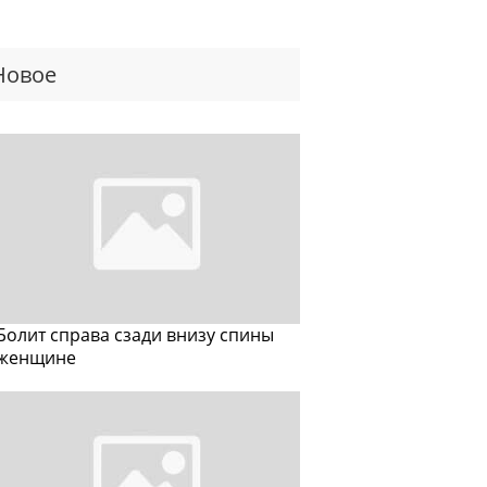
Новое
Болит справа сзади внизу спины
женщине