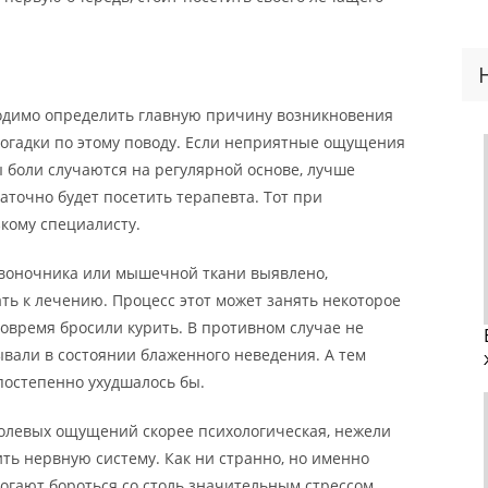
ходимо определить главную причину возникновения
догадки по этому поводу. Если неприятные ощущения
ы боли случаются на регулярной основе, лучше
аточно будет посетить терапевта. Тот при
зкому специалисту.
озвоночника или мышечной ткани выявлено,
ть к лечению. Процесс этот может занять некоторое
вовремя бросили курить. В противном случае не
ывали в состоянии блаженного неведения. А тем
постепенно ухудшалось бы.
болевых ощущений скорее психологическая, нежели
ить нервную систему. Как ни странно, но именно
огают бороться со столь значительным стрессом.