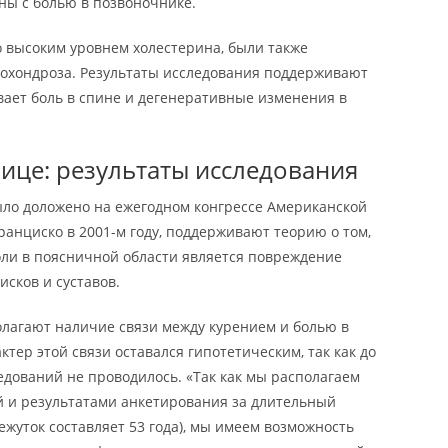
аны с болью в позвоночнике.
о высоким уровнем холестерина, были также
еохондроза. Результаты исследования поддерживают
ывает боль в спине и дегенеративные изменения в
нице: результаты исследования
ыло доложено на ежегодном конгрессе Американской
анциско в 2001-м году, поддерживают теорию о том,
ли в поясничной области является повреждение
исков и суставов.
лагают наличие связи между курением и болью в
тер этой связи оставался гипотетическим, так как до
дований не проводилось. «Так как мы располагаем
 и результатами анкетирования за длительный
жуток составляет 53 года), мы имеем возможность