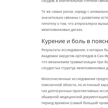
сосудов, в значительной степени связ
Те же самые риски, наряду с аномальн
значительно связаны с развитием ост
гипотезу о том, что атеросклероз выз
межпозвонковых дисках.
Курение и боль в пояс
Результаты исследования, о которых б
Академии хирургов–ортопедов в Сан-Фр
что механизмом травматизации при бо
сосудистых структур межпозвонковых д
Многочисленные исследования предпо
поясничной области, но истинный харак
сих долгосрочных проспективных иссле
обширной медицинской документацией
период времени (самый большой проме