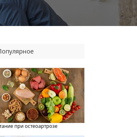
Популярное
тание при остеоартрозе