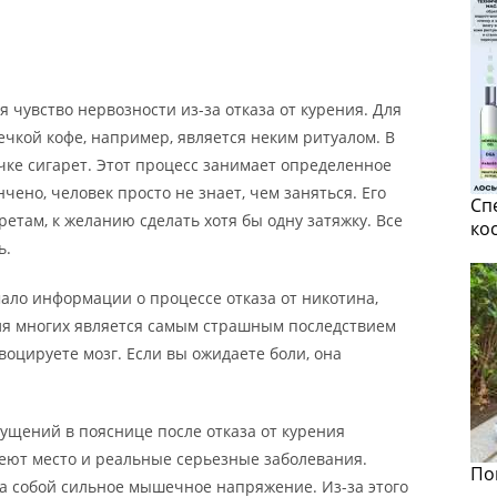
 чувство нервозности из-за отказа от курения. Для
ечкой кофе, например, является неким ритуалом. В
чке сигарет. Этот процесс занимает определенное
чено, человек просто не знает, чем заняться. Его
Сп
етам, к желанию сделать хотя бы одну затяжку. Все
ко
ь.
ало информации о процессе отказа от никотина,
для многих является самым страшным последствием
воцируете мозг. Если вы ожидаете боли, она
щений в пояснице после отказа от курения
меют место и реальные серьезные заболевания.
По
а собой сильное мышечное напряжение. Из-за этого