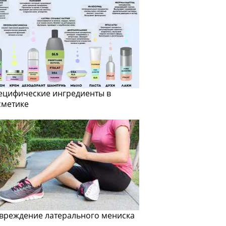
ецифические ингредиенты в
сметике
вреждение латерального мениска