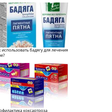
к использовать бадягу для лечения
не?
офилактика коксартроза