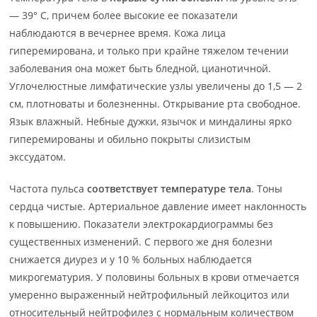
— 39° С, причем более высокие ее показатели
наблюдаются в вечернее время. Кожа лица
гиперемирована, и только при крайне тяжелом течении
заболевания она может быть бледной, цианотичной.
Углочелюстные лимфатические узлы увеличены до 1,5 — 2
см, плотноваты и болезненны. Открывание рта свободное.
Язык влажный. Небные дужки, язычок и миндалины ярко
гиперемированы и обильно покрыты слизистым
экссудатом.
Частота пульса
соответствует температуре тела
. Тоны
сердца чистые. Артериальное давление имеет наклонность
к повышению. Показатели электрокардиограммы без
существенных изменений. С первого же дня болезни
снижается диурез и у 10 % больных наблюдается
микрогематурия. У половины больных в крови отмечается
умеренно выраженный нейтрофильный лейкоцитоз или
относительный нейтрофилез с нормальным количеством