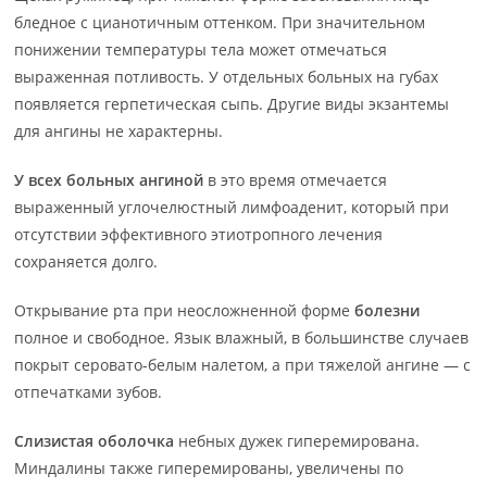
бледное с цианотичным оттенком. При значительном
понижении температуры тела может отмечаться
выраженная потливость. У отдельных больных на губах
появляется герпетическая сыпь. Другие виды экзантемы
для ангины не характерны.
У всех больных ангиной
в это время отмечается
выраженный углочелюстный лимфоаденит, который при
отсутствии эффективного этиотропного лечения
сохраняется долго.
Открывание рта при неосложненной форме
болезни
полное и свободное. Язык влажный, в большинстве случаев
покрыт серовато-белым налетом, а при тяжелой ангине — с
отпечатками зубов.
Слизистая оболочка
небных дужек гиперемирована.
Миндалины также гиперемированы, увеличены по