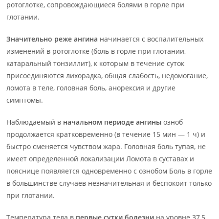
ротоглотке, сопровождающиеся болями в горле при
глотании.
Значительно реже ангина
начинается с воспалительных
изменений в ротоглотке (боль в горле при глотании,
катаральный тонзиллит), к которым в течение суток
присоединяются лихорадка, общая слабость, недомогание,
ломота в теле, головная боль, анорексия и другие
симптомы.
Наблюдаемый в
начальном периоде ангины
озноб
продолжается кратковременно (в течение 15 мин — 1 ч) и
быстро сменяется чувством жара. Головная боль тупая, не
имеет определенной локализации Ломота в суставах и
пояснице появляется одновременно с ознобом Боль в горле
в большинстве случаев незначительная и беспокоит только
при глотании.
Температура тела в
первые сутки болезни
на уровне 37,5