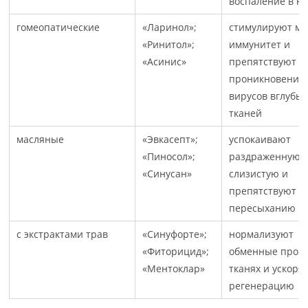
воспаление в но
гомеопатические
«Ларинол»;
стимулируют м
«Ринитол»;
иммунитет и
«Асинис»
препятствуют
проникновению
вирусов вглубь 
тканей
масляные
«Эвкасепт»;
успокаивают
«Пиносол»;
раздраженную
«Синусан»
слизистую и
препятствуют е
пересыханию
с экстрактами трав
«Синуфорте»;
нормализуют
«Фиторицид»;
обменные проце
«Ментоклар»
тканях и ускоря
регенерацию