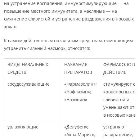
на устранение воспаления, иммуностимулирующие — на
повышение местного иммунитета, а масляные — на
смягчение слизистой и устранение раздражения в носовых
ходах.
К самым действенным назальным средствам, помогающим
устранить сильный насморк, относятся:
ВИДЫ НАЗАЛЬНЫХ
НАЗВАНИЯ
ФАРМАКОЛОГИ
СРЕДСТВ
ПРЕПАРАТОВ
ДЕЙСТВИЕ
сосудосуживающие
«Фармазолин»;
стимулируют су
«Нафтизин»;
кровеносных сос
«Називин»
слизистой и
уменьшают оте
в носовых канал
увлажняющие
«Делуфен»;
устраняют
«Аква Марис»;
раздражение,