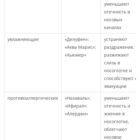
уменьшают
отечность в
носовых
каналах
увлажняющие
«Делуфен»;
устраняют
«Аква Марис»;
раздражение,
«Хьюмер»
разжижают
слизь в
носоглотке и
способствуют е
эвакуации
противоаллергические
«Назаваль»;
уменьшают
«Ифирал»;
отечность и
«Алерджи»
жжение в
носоглотке,
облегчают
носовое