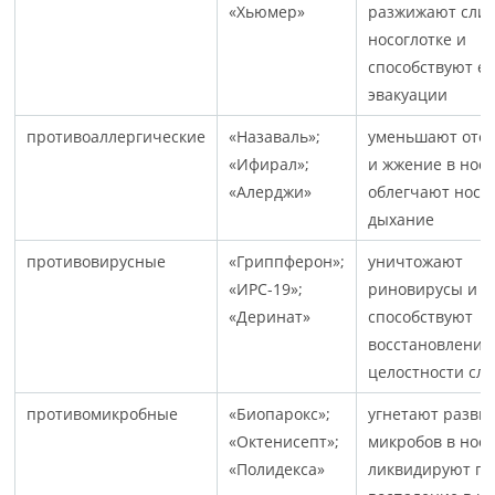
«Хьюмер»
разжижают слиз
носоглотке и
способствуют е
эвакуации
противоаллергические
«Назаваль»;
уменьшают оте
«Ифирал»;
и жжение в носо
«Алерджи»
облегчают носо
дыхание
противовирусные
«Гриппферон»;
уничтожают
«ИРС-19»;
риновирусы и
«Деринат»
способствуют
восстановлени
целостности сл
противомикробные
«Биопарокс»;
угнетают разви
«Октенисепт»;
микробов в носо
«Полидекса»
ликвидируют гн