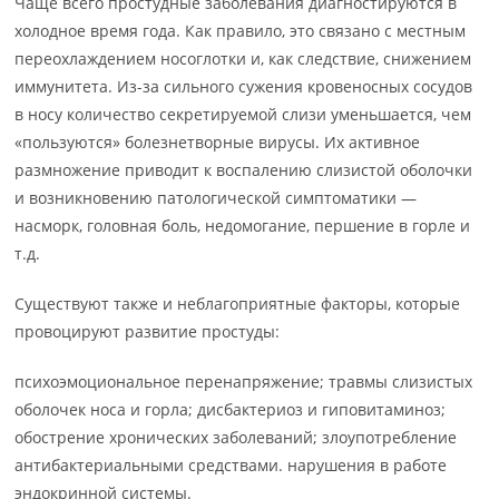
Чаще всего простудные заболевания диагностируются в
холодное время года. Как правило, это связано с местным
переохлаждением носоглотки и, как следствие, снижением
иммунитета. Из-за сильного сужения кровеносных сосудов
в носу количество секретируемой слизи уменьшается, чем
«пользуются» болезнетворные вирусы. Их активное
размножение приводит к воспалению слизистой оболочки
и возникновению патологической симптоматики —
насморк, головная боль, недомогание, першение в горле и
т.д.
Существуют также и неблагоприятные факторы, которые
провоцируют развитие простуды:
психоэмоциональное перенапряжение; травмы слизистых
оболочек носа и горла; дисбактериоз и гиповитаминоз;
обострение хронических заболеваний; злоупотребление
антибактериальными средствами. нарушения в работе
эндокринной системы.