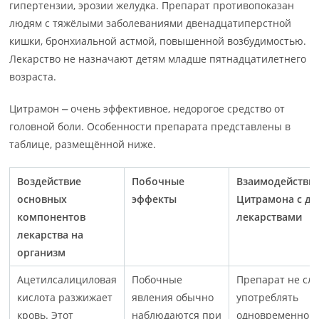
гипертензии, эрозии желудка. Препарат противопоказан
людям с тяжёлыми заболеваниями двенадцатиперстной
кишки, бронхиальной астмой, повышенной возбудимостью.
Лекарство не назначают детям младше пятнадцатилетнего
возраста.
Цитрамон ⎼ очень эффективное, недорогое средство от
головной боли. Особенности препарата представлены в
таблице, размещённой ниже.
Воздействие
Побочные
Взаимодействи
основных
эффекты
Цитрамона с д
компонентов
лекарствами
лекарства на
организм
Ацетилсалициловая
Побочные
Препарат не сле
кислота разжижает
явления обычно
употреблять
кровь. Этот
наблюдаются при
одновременно с