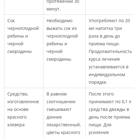
протяжении 30
минут.
Сок
Необходимо
Употребляют по 20
черноплодной
выжать сок из
мл напитка три
рябины и
черноплодной
раза в день до
черной
рябины и
приема пищи.
смородины
чёрной
Продолжительность
смородины.
курса лечения
устанавливается в
индивидуальном
порядке.
Средство,
В равном
После этого
изготовленное
соотношении
принимают по 0,1 л
на основе
смешивают
средства дважды в
красного
донник
день после приема
клевера
лекарственный,
пищи. Для
цветы красного
усиления