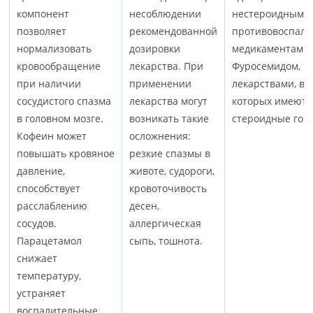
компонент
несоблюдении
нестероидными
позволяет
рекомендованной
противовоспал
нормализовать
дозировки
медикаментами,
кровообращение
лекарства. При
Фуросемидом,
при наличии
применении
лекарствами, в 
сосудистого спазма
лекарства могут
которых имеютс
в головном мозге.
возникать такие
стероидные гор
Кофеин может
осложнения:
повышать кровяное
резкие спазмы в
давление,
животе, судороги,
способствует
кровоточивость
расслаблению
десен,
сосудов.
аллергическая
Парацетамол
сыпь, тошнота.
снижает
температуру,
устраняет
воспалительные